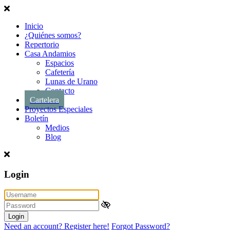
Inicio
¿Quiénes somos?
Repertorio
Casa Andamios
Espacios
Cafetería
Lunas de Urano
Contacto
Cartelera
Proyectos Especiales
Boletín
Medios
Blog
Login
Login
Need an account? Register here!
Forgot Password?