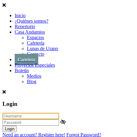
Inicio
¿Quiénes somos?
Repertorio
Casa Andamios
Espacios
Cafetería
Lunas de Urano
Contacto
Cartelera
Proyectos Especiales
Boletín
Medios
Blog
Login
Login
Need an account? Register here!
Forgot Password?