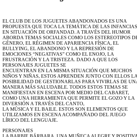
EL CLUB DE LOS JUGUETES ABANDONADOS ES UNA
PROPUESTA QUE TOCA LA TEMÁTICA DE LAS INFANCIA
EN SITUACIÓN DE ORFANDAD. A TRAVÉS DEL HUMOR
ABORDA TEMAS SOCIALES COMO LOS ESTEREOTIPOS D
GÉNERO, EL RÉGIMEN DE APARIENCIA FÍSICA, EL
BULLYING, EL ABANDONO Y LA REPRESIÓN DE
EMOCIONES “NEGATIVAS” COMO EL ENOJO, LA
FRUSTRACIÓN Y LA TRISTEZA. DADO A QUE LOS
PERSONAJES JUGUETES SE
ENCUENTRAN EN LA MISMA SITUACIÓN QUE MUCHOS
NIÑOS Y NIÑAS, ESTOS APRENDEN JUNTO CON ELLOS L
POSIBILIDAD DE GESTIONARLAS PARA VIVIRLAS DE UN
MANERA MÁS SALUDABLE. TODOS ESTOS TEMAS SE
MANIFIESTAN EN ESCENA POR MEDIO DEL CABARET,
COMO UNA HERRAMIENTA QUE PERMITE EL GOZO Y LA
DIVERSIÓN A TRAVÉS DEL CANTO,
LA MÚSICA Y EL BAILE. ESTOS SON ELEMENTOS QUE
UTILIZAMOS EN ESCENA ACOMPAÑADO DEL JUEGO
LÍRICO DEL LENGUAJE.
PERSONAJES
LA BARBIE BÁRBARA, UNA MUÑECA ALEGRE Y POSITIV