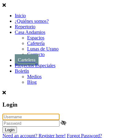
Inicio
¿Quiénes somos?
Repertorio
Casa Andamios
Espacios
Cafetería
Lunas de Urano
Contacto
Cartelera
Proyectos Especiales
Boletín
Medios
Blog
Login
Login
Need an account? Register here!
Forgot Password?