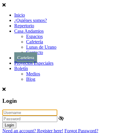
Inicio
¿Quiénes somos?
Repertorio
Casa Andamios
Espacios
Cafetería
Lunas de Urano
Contacto
Cartelera
Proyectos Especiales
Boletín
Medios
Blog
Login
Login
Need an account? Register here!
Forgot Password?