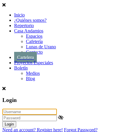
Inicio
¿Quiénes somos?
Repertorio
Casa Andamios
Espacios
Cafetería
Lunas de Urano
Contacto
Cartelera
Proyectos Especiales
Boletín
Medios
Blog
Login
Login
Need an account? Register here!
Forgot Password?