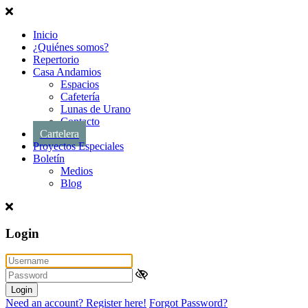
Inicio
¿Quiénes somos?
Repertorio
Casa Andamios
Espacios
Cafetería
Lunas de Urano
Contacto
Cartelera
Proyectos Especiales
Boletín
Medios
Blog
Login
Login
Need an account? Register here!
Forgot Password?