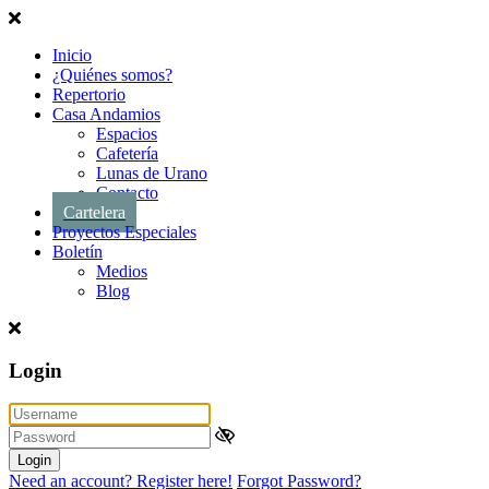
Inicio
¿Quiénes somos?
Repertorio
Casa Andamios
Espacios
Cafetería
Lunas de Urano
Contacto
Cartelera
Proyectos Especiales
Boletín
Medios
Blog
Login
Login
Need an account? Register here!
Forgot Password?