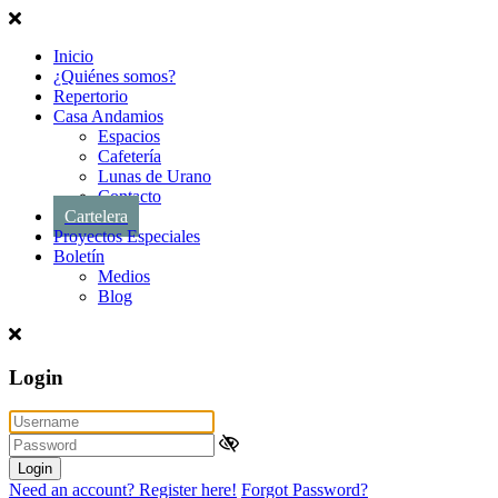
Inicio
¿Quiénes somos?
Repertorio
Casa Andamios
Espacios
Cafetería
Lunas de Urano
Contacto
Cartelera
Proyectos Especiales
Boletín
Medios
Blog
Login
Login
Need an account? Register here!
Forgot Password?