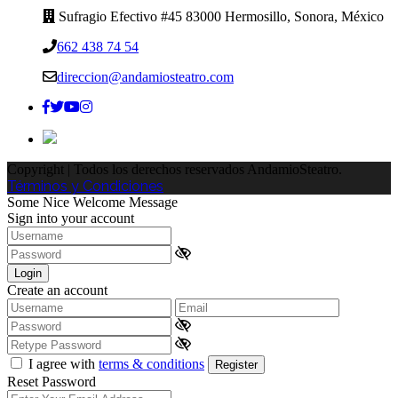
Sufragio Efectivo #45 83000 Hermosillo, Sonora, México
662 438 74 54
direccion@andamiosteatro.com
Copyright | Todos los derechos reservados AndamioSteatro.
Términos y Condiciones
Some Nice Welcome Message
Sign into your account
Login
Create an account
I agree with
terms & conditions
Register
Reset Password