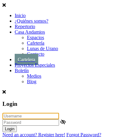
Inicio
¿Quiénes somos?
Repertorio
Casa Andamios
Espacios
Cafetería
Lunas de Urano
Contacto
Cartelera
Proyectos Especiales
Boletín
Medios
Blog
Login
Login
Need an account? Register here!
Forgot Password?