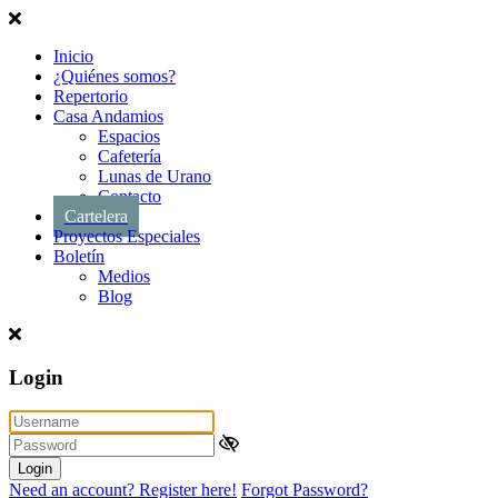
Inicio
¿Quiénes somos?
Repertorio
Casa Andamios
Espacios
Cafetería
Lunas de Urano
Contacto
Cartelera
Proyectos Especiales
Boletín
Medios
Blog
Login
Login
Need an account? Register here!
Forgot Password?