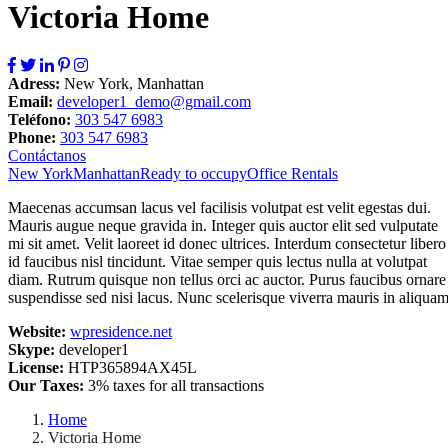
Victoria Home
Adress:
New York, Manhattan
Email:
developer1_demo@gmail.com
Teléfono:
303 547 6983
Phone:
303 547 6983
Contáctanos
New York
Manhattan
Ready to occupy
Office Rentals
Maecenas accumsan lacus vel facilisis volutpat est velit egestas dui.
Mauris augue neque gravida in. Integer quis auctor elit sed vulputate
mi sit amet. Velit laoreet id donec ultrices. Interdum consectetur libero
id faucibus nisl tincidunt. Vitae semper quis lectus nulla at volutpat
diam. Rutrum quisque non tellus orci ac auctor. Purus faucibus ornare
suspendisse sed nisi lacus. Nunc scelerisque viverra mauris in aliquam
Website:
wpresidence.net
Skype:
developer1
License:
HTP365894AX45L
Our Taxes:
3% taxes for all transactions
Home
Victoria Home