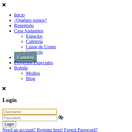
Inicio
¿Quiénes somos?
Repertorio
Casa Andamios
Espacios
Cafetería
Lunas de Urano
Contacto
Cartelera
Proyectos Especiales
Boletín
Medios
Blog
Login
Login
Need an account? Register here!
Forgot Password?