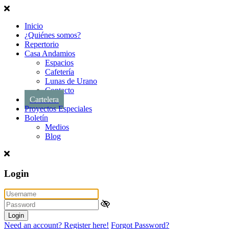
Inicio
¿Quiénes somos?
Repertorio
Casa Andamios
Espacios
Cafetería
Lunas de Urano
Contacto
Cartelera
Proyectos Especiales
Boletín
Medios
Blog
Login
Login
Need an account? Register here!
Forgot Password?