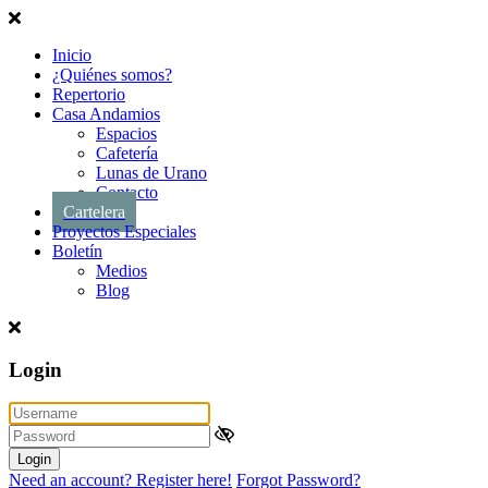
Inicio
¿Quiénes somos?
Repertorio
Casa Andamios
Espacios
Cafetería
Lunas de Urano
Contacto
Cartelera
Proyectos Especiales
Boletín
Medios
Blog
Login
Login
Need an account? Register here!
Forgot Password?