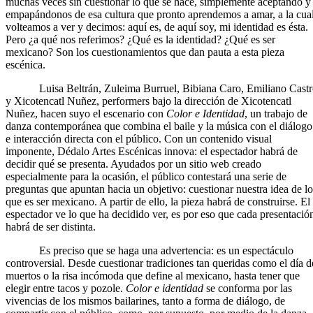
muchas veces sin cuestionar lo que se hace, simplemente aceptando y
empapándonos de esa cultura que pronto aprendemos a amar, a la cua
volteamos a ver y decimos: aquí es, de aquí soy, mi identidad es ésta.
Pero ¿a qué nos referimos? ¿Qué es la identidad? ¿Qué es ser
mexicano? Son los cuestionamientos que dan pauta a esta pieza
escénica.
Luisa Beltrán, Zuleima Burruel, Bibiana Caro, Emiliano Castr
y Xicotencatl Nuñez, performers bajo la dirección de Xicotencatl
Nuñez, hacen suyo el escenario con
Color e Identidad
, un trabajo de
danza contemporánea que combina el baile y la música con el diálogo
e interacción directa con el público. Con un contenido visual
imponente, Dédalo Artes Escénicas innova: el espectador habrá de
decidir qué se presenta. Ayudados por un sitio web creado
especialmente para la ocasión, el público contestará una serie de
preguntas que apuntan hacia un objetivo: cuestionar nuestra idea de lo
que es ser mexicano. A partir de ello, la pieza habrá de construirse. El
espectador ve lo que ha decidido ver, es por eso que cada presentació
habrá de ser distinta.
Es preciso que se haga una advertencia: es un espectáculo
controversial. Desde cuestionar tradiciones tan queridas como el día d
muertos o la risa incómoda que define al mexicano, hasta tener que
elegir entre tacos y pozole.
Color e identidad
se conforma por las
vivencias de los mismos bailarines, tanto a forma de diálogo, de